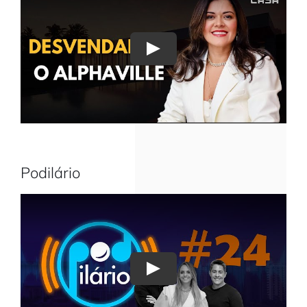
Play
Podilário
Play