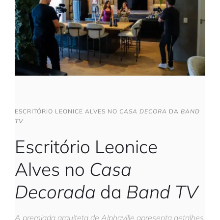
ESCRITÓRIO LEONICE ALVES NO
CASA DECORA
DA
BAND
TV
Escritório Leonice
Alves no
Casa
Decorada
da
Band TV
A premiada arquiteta de Alphaville apresenta detalhes