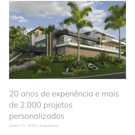
Trabalhe conosco
20 anos de experiência e mais
de 2.000 projetos
Solicitar orçamento
personalizados
Arquitetura
20 anos de experiência e mais
de 2.000 projetos
personalizados
janeiro 21, 2025
|
Arquitetura