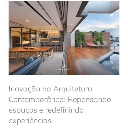
Trabalhe conosco
Inovação na Arquitetura
Contemporânea: Repensando
Solicitar orçamento
espaços e redefinindo
experiências
Arquitetura
Inovação na Arquitetura
Contemporânea: Repensando
espaços e redefinindo
experiências