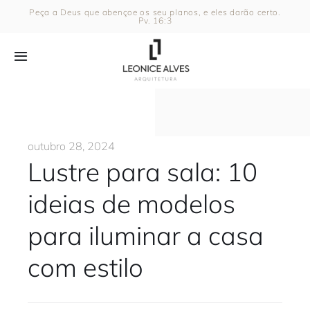
Ir
Peça a Deus que abençoe os seu planos, e eles darão certo.
Pv. 16:3
para
o
Toggle
conteúdo
Navigation
Home
Perfil
outubro 28, 2024
Lustre para sala: 10
Projetos
ideias de modelos
para iluminar a casa
Mídia
com estilo
Artigos
Contato