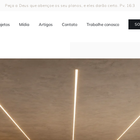
Peça a Deus que abençoe os seu planos, e eles darão certo. Pv. 16:3
ojetos
Mídia
Artigos
Contato
Trabalhe conosco
SO