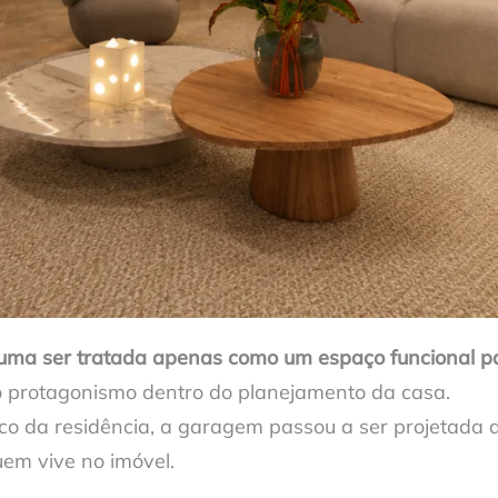
ma ser tratada apenas como um espaço funcional pa
protagonismo dentro do planejamento da casa.
co da residência, a garagem passou a ser projetada d
uem vive no imóvel.