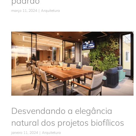
padrão
março 11, 2024
|
Arquitetura
Desvendando a elegância natural
dos projetos biofílicos
Arquitetura
Desvendando a elegância
natural dos projetos biofílicos
janeiro 11, 2024
|
Arquitetura