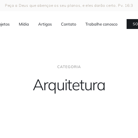
Peça a Deus que abençoe os seu planos, e eles darão certo. Pv. 16:3
ojetos
Mídia
Artigos
Contato
Trabalhe conosco
SO
CATEGORIA
Arquitetura