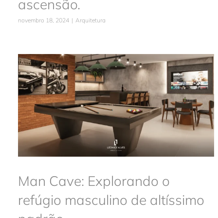
ascensão.
novembro 18, 2024
|
Arquitetura
Man Cave: Explorando o refúgio
masculino de altíssimo padrão
Arquitetura
Man Cave: Explorando o
refúgio masculino de altíssimo