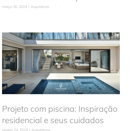
março 26, 2024
|
Arquitetura
Projeto com piscina: Inspiração
residencial e seus cuidados
Arquitetura
Projeto com piscina: Inspiração
residencial e seus cuidados
janeiro 24, 2024
|
Arquitetura