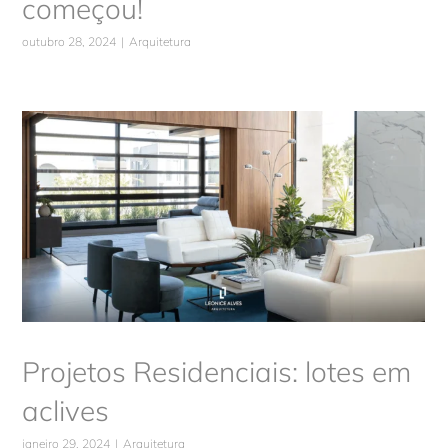
começou!
outubro 28, 2024
|
Arquitetura
Projetos Residenciais: lotes em
aclives
Arquitetura
Projetos Residenciais: lotes em
aclives
janeiro 29, 2024
|
Arquitetura