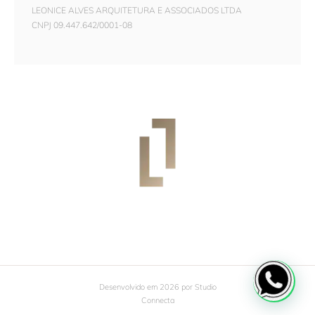
LEONICE ALVES ARQUITETURA E ASSOCIADOS LTDA
CNPJ 09.447.642/0001-08
Desenvolvido em 2026 por
Studio
Connecta