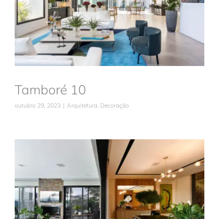
Arquitetura
Decoração
Tamboré 10
outubro 29, 2023
|
Arquitetura
,
Decoração
Genesis II
Arquitetura
Decoração