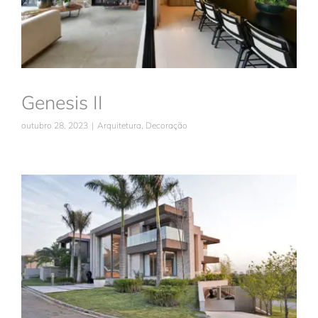
Genesis II
outubro 28, 2023
|
Arquitetura
,
Decoração
Villa Solaia
Arquitetura
Decoração