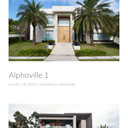
Trabalhe conosco
Alphaville 1
Arquitetura
Decoração
Solicitar orçamento
Alphaville 1
outubro 28, 2024
|
Arquitetura
,
Decoração