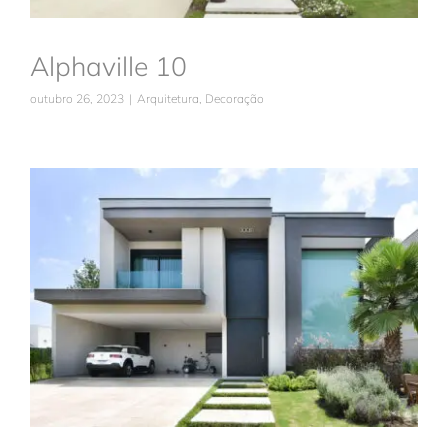
Alphaville 10
outubro 26, 2023
|
Arquitetura
,
Decoração
Burle Marx
Arquitetura
Decoração