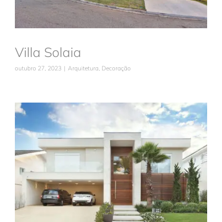
Villa Solaia
outubro 27, 2023
|
Arquitetura
,
Decoração
Alphaville 10
Arquitetura
Decoração